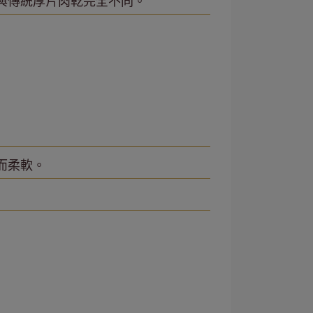
與傳統厚片肉乾完全不同。
而柔軟。