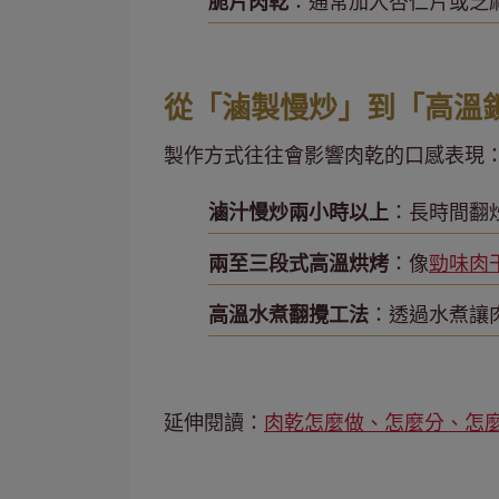
脆片肉乾
：通常加入杏仁片或芝
從「滷製慢炒」到「高溫
製作方式往往會影響肉乾的口感表現
滷汁慢炒兩小時以上
：長時間翻
兩至三段式高溫烘烤
：像
勁味肉
高溫水煮翻攪工法
：透過水煮讓
延伸閱讀：
肉乾怎麼做、怎麼分、怎