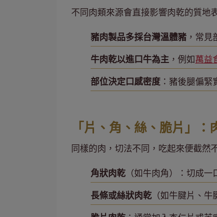
不同肉類來源會直接影響肉乾的質地
豬肉製品多採台灣溫體豬
，常見
牛肉乾以進口牛為主
，例如
萬益
部位決定口感密度
：豬後腿偏緊
「片、角、絲、脆片」：
同樣的肉，切法不同，吃起來便截然
角狀肉乾
（如牛肉角）：切成一
長條或絲狀肉乾
（如牛腱片、牛