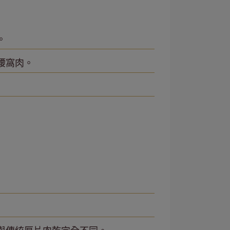
。
腰窩肉。