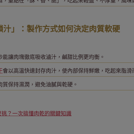
麻，重點在「酥、香、脆」，吃起來輕盈、不厚重，風味
鎖汁」：製作方式如何決定肉質軟硬
：
炒能讓肉塊徹底吸收滷汁，鹹甜比例更均衡。
干
會以高溫快速封存肉汁，使內部保持鮮嫩，吃起來脂滑
肉質保持濕潤，避免油膩與乾硬。
麼挑？一次搞懂肉乾的關鍵知識