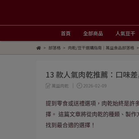
首頁
全部商品
人氣豆干
部落格
肉乾/豆干選購指南｜萬益食品部落格
13 款人氣肉乾推薦：口味
萬益肉乾
2026-02-09
提到零食或送禮選項，肉乾始終是許
擇。 這篇文章將從肉乾的種類、製
找到最合適的選擇！