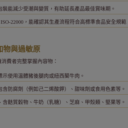
包裝能減少受潮與變質，有助延長產品最佳賞味期。
P、ISO-22000，能確認其生產流程符合高標準食品安全規範
加物與過敏原
讓消費者完整掌握內容物：
標示使用溫體豬後腿肉或紐西蘭牛肉。
包含防腐劑（例如己二烯酸鉀）、甜味劑或食用色素等。
、含麩質穀物、牛奶（乳糖）、芝麻、甲殼類、堅果等。