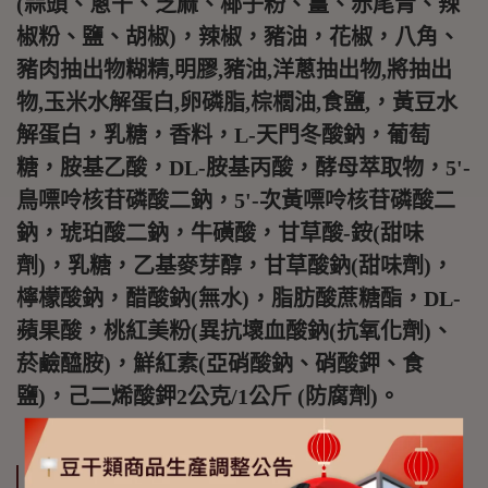
(蒜頭、蔥干、芝麻、椰子粉、薑、赤尾青、辣
椒粉、鹽、胡椒)，辣椒，豬油，花椒，八角、
豬肉抽出物糊精,明膠,豬油,洋蔥抽出物,將抽出
物,玉米水解蛋白,卵磷脂,棕櫚油,食鹽,，黃豆水
解蛋白，乳糖，香料，L-天門冬酸鈉，葡萄
糖，胺基乙酸，DL-胺基丙酸，酵母萃取物，5'-
鳥嘌呤核苷磷酸二鈉，5'-次黃嘌呤核苷磷酸二
鈉，琥珀酸二鈉，牛磺酸，甘草酸-銨(甜味
劑)，乳糖，乙基麥芽醇，甘草酸鈉(甜味劑)，
檸檬酸鈉，醋酸鈉(無水)，脂肪酸蔗糖酯，DL-
蘋果酸，桃紅美粉(異抗壞血酸鈉(抗氧化劑)、
菸鹼醯胺)，鮮紅素(亞硝酸鈉、硝酸鉀、食
鹽)，己二烯酸鉀2公克/1公斤 (防腐劑)。
詳細資訊