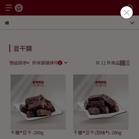
豆干類
預設排序
所有篩選條件
共 11 件商品
千層®豆干-260g
千層®豆干(勁味®)-260g