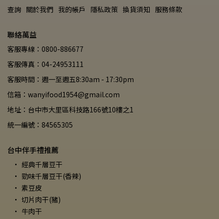
查詢
關於我們
我的帳戶
隱私政策
換貨須知
服務條款
聯絡萬益
客服專線：0800-886677
客服傳真：04-24953111
客服時間：週一至週五8:30am - 17:30pm
信箱：wanyifood1954@gmail.com
地址：台中市大里區科技路166號10樓之1
統一編號：84565305
台中伴手禮推薦
經典千層豆干
勁味千層豆干(香辣)
素豆皮
切片肉干(豬)
牛肉干