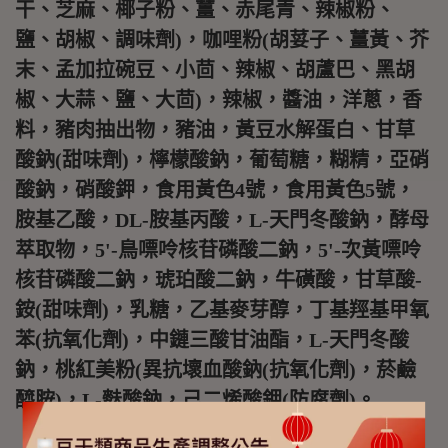
干、芝麻、椰子粉、薑、赤尾青、辣椒粉、
鹽、胡椒、調味劑)，咖哩粉(胡荽子、薑黃、芥
末、孟加拉碗豆、小茴、辣椒、胡蘆巴、黑胡
椒、大蒜、鹽、大茴)，辣椒，醬油，洋蔥，香
料，豬肉抽出物，豬油，黃豆水解蛋白、甘草
酸鈉(甜味劑)，檸檬酸鈉，葡萄糖，糊精，亞硝
酸鈉，硝酸鉀，食用黃色4號，食用黃色5號，
胺基乙酸，DL-胺基丙酸，L-天門冬酸鈉，酵母
萃取物，5'-鳥嘌呤核苷磷酸二鈉，5'-次黃嘌呤
核苷磷酸二鈉，琥珀酸二鈉，牛磺酸，甘草酸-
銨(甜味劑)，乳糖，乙基麥芽醇，丁基羥基甲氧
苯(抗氧化劑)，中鏈三酸甘油酯，L-天門冬酸
鈉，桃紅美粉(異抗壞血酸鈉(抗氧化劑)，菸鹼
醯胺)，L-麩酸鈉，己二烯酸鉀(防腐劑)。