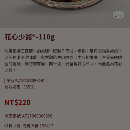
1
/
2
花心少爺®-110g
使用嚴選紐西蘭牛的前腿牛腱製作而成，嚼勁十足與充滿香辣的牛
肉干逐漸刺激味蕾，與甘甜的牛肉味於口中互相堆疊，享受美味嚼
香的過癮。獨特的有筋牛肉干切片後呈現愛心形狀，因此名為花心
少爺。
萬益食品股份有限公司
有效期限 : 365天
NT$220
商品編號:
4717068300596
供貨狀況:
尚有庫存 197417