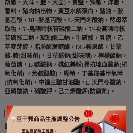
胡椒、大蒜、鹽、大茴)，食鹽，辣椒，洋蔥，
香料，豬肉抽出物，黃豆水解蛋白，豬油、胺
基乙酸，DL-胺基丙酸，L-天門冬酸鈉，酵母萃
取物，5'-鳥嘌呤核苷磷酸二鈉，5'-次黃嘌呤核
苷磷酸二鈉，琥珀酸二鈉，牛磺酸，乳糖，乙
基麥芽醇，脂肪酸蔗糖酯，DL-蘋果酸，甘草
酸-銨(甜味劑)，甘草酸鈉(甜味劑)，檸檬酸鈉，
葡萄糖，L-麩酸鈉，桃紅美粉(異抗壞血酸鈉(抗
氧化劑) ，菸鹼醯胺)，糊精，丁基羥基甲氧苯
(抗氧化劑)，中鏈三酸甘油酯，L-天門冬酸鈉，
亞硝酸鈉，硝酸鉀，己二烯酸鉀(防腐劑)。
詳細資訊
重量:220g