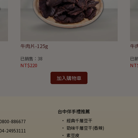
牛肉片-125g
牛肉
已銷售：38
已銷
NT$220
NT
加入購物車
台中伴手禮推薦
經典千層豆干
00-886677
勁味千層豆干(香辣)
-24953111
素豆皮