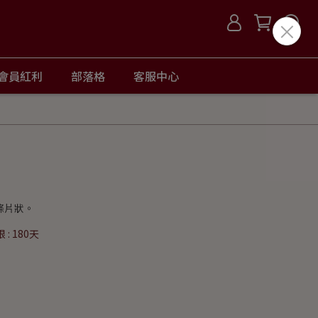
會員紅利
部落格
客服中心
條片狀。
: 180天