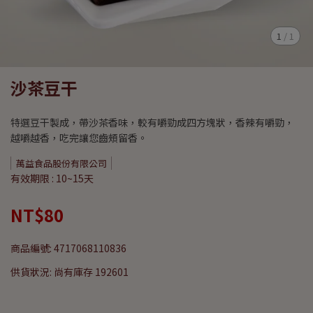
1
/
1
沙茶豆干
特選豆干製成，帶沙茶香味，較有嚼勁成四方塊狀，香辣有嚼勁，
越嚼越香，吃完讓您齒頰留香。
萬益食品股份有限公司
有效期限 : 10~15天
NT$80
商品編號:
4717068110836
供貨狀況:
尚有庫存 192601