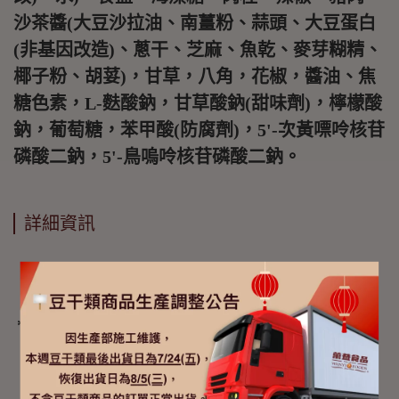
沙茶醬(大豆沙拉油、南薑粉、蒜頭、大豆蛋白
(非基因改造)、蔥干、芝麻、魚乾、麥芽糊精、
椰子粉、胡荽)，甘草，八角，花椒，醬油、焦
糖色素，L-麩酸鈉，甘草酸鈉(甜味劑)，檸檬酸
鈉，葡萄糖，苯甲酸(防腐劑)，5'-次黃嘌呤核苷
磷酸二鈉，5'-鳥嗚呤核苷磷酸二鈉。
詳細資訊
重量:130g
*本產品含有大豆類、含麩質之穀物類、芝麻、
魚類及其製品之過敏原