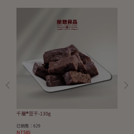
千層®豆干-130g
千層
已銷售：629
已銷
NT$85
NT