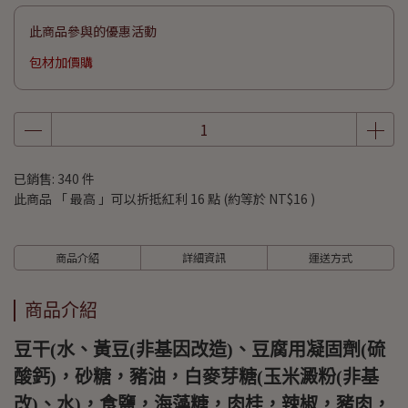
此商品參與的優惠活動
包材加價購
已銷售: 340 件
此商品 「 最高 」可以折抵紅利
16
點 (約等於
NT$16
)
商品介紹
詳細資訊
運送方式
商品介紹
豆干(水、黃豆(非基因改造)、豆腐用凝固劑(硫
酸鈣)，砂糖，豬油，白麥芽糖(玉米澱粉(非基
改)、水)，食鹽，海藻糖，肉桂，辣椒，豬肉，