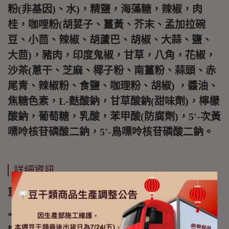
粉(非基因)、水)，精鹽，海藻糖，辣椒，肉
桂，咖哩粉(胡荽子、薑黃、芥末、孟加拉碗
豆、小茴、辣椒、胡蘆巴、胡椒、大蒜、鹽、
大茴)，豬肉，印度鬼椒，甘草，八角，花椒，
沙茶(蔥干、芝麻、椰子粉、南薑粉、蒜頭、赤
尾青、辣椒粉、食鹽、咖理粉、胡椒) ，醬油、
焦糖色素，L-麩酸鈉，甘草酸鈉(甜味劑)，檸檬
酸鈉，葡萄糖，乳酸，苯甲酸(防腐劑)，5'-次黃
嘌呤核苷磷酸二鈉，5'-鳥嘌呤核苷磷酸二鈉。
詳細資訊
重量:130g
*本產品含有大豆類、含麩質之穀物類、芝麻、