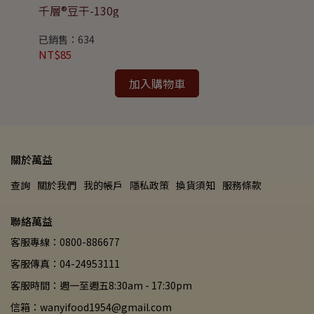
千層®豆干-130g
千層
已銷售：634
已銷
NT$85
NT
加入購物車
關於萬益
查詢
關於我們
我的帳戶
隱私政策
換貨須知
服務條款
聯絡萬益
客服專線：0800-886677
客服傳真：04-24953111
客服時間：週一至週五8:30am - 17:30pm
信箱：wanyifood1954@gmail.com