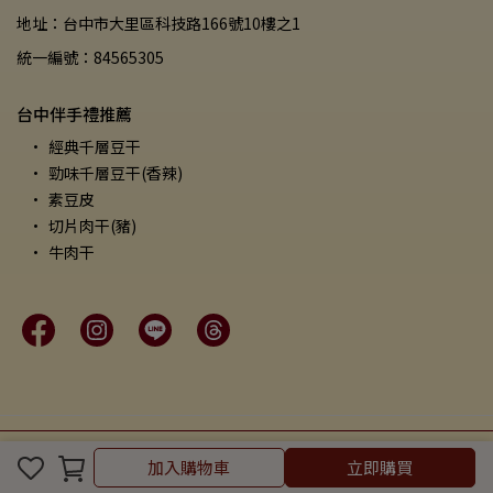
地址：台中市大里區科技路166號10樓之1
統一編號：84565305
台中伴手禮推薦
經典千層豆干
勁味千層豆干(香辣)
素豆皮
切片肉干(豬)
牛肉干
Copyright ©
萬益食品
All Rights Reserved.
Designed by
CYBERBIZ
.
加入購物車
立即購買