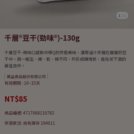
1
/
1
千層®豆干(勁味®)-130g
千層豆干-辣味口感軟中帶Q的芳香美味，濃厚滷汁夾雜在層層的豆
干中，與一般生、硬、乾、辣不同，外形成磚塊狀，是佐茶下酒的
最佳良伴。
萬益食品股份有限公司
有效期限 : 10~15天
NT$85
商品編號:
4717068110782
供貨狀況:
尚有庫存 194011