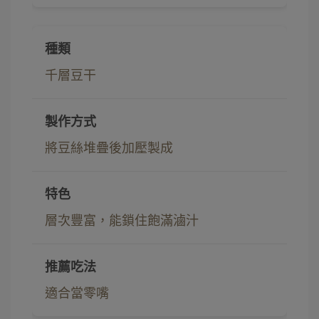
千層豆干
將豆絲堆疊後加壓製成
層次豐富，能鎖住飽滿滷汁
適合當零嘴