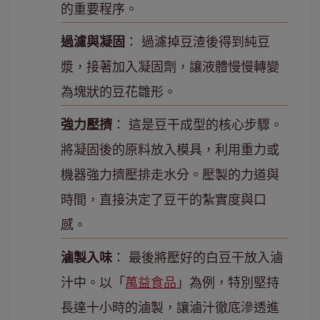
的重要程序。
過濾與凝固
： 過濾掉豆渣後得到純豆
漿，接著加入凝固劑，讓液體慢慢轉變
為塊狀的豆花雛形。
強力壓擠
： 這是豆干成型的核心步驟。
將凝固後的原料放入模具，利用重力或
機器強力擠壓排走水分。壓製的力道與
時間，直接決定了豆干的紮實度與口
感。
滷製入味
： 最後將壓好的白豆干放入滷
汁中。以「
萬益食品
」為例，特別堅持
長達十小時的滷製，讓滷汁徹底滲透進