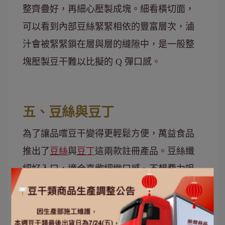
整齊疊好，再細心壓製成塊。細看橫切面，
可以看到內部豆絲緊緊相依的豐富層次，滷
汁會被緊緊鎖在層與層的縫隙中，是一般整
塊壓製豆干難以比擬的 Q 彈口感。
五、豆絲與豆丁
為了讓品嚐豆干變得更輕鬆方便，萬益食品
推出了
豆絲
與
豆丁
這兩款註冊產品。豆絲纖
細好入口，適合喜歡細緻口感、不想費力咀
嚼的人。
豆丁則是切成小塊狀，因為切面多，滷汁能