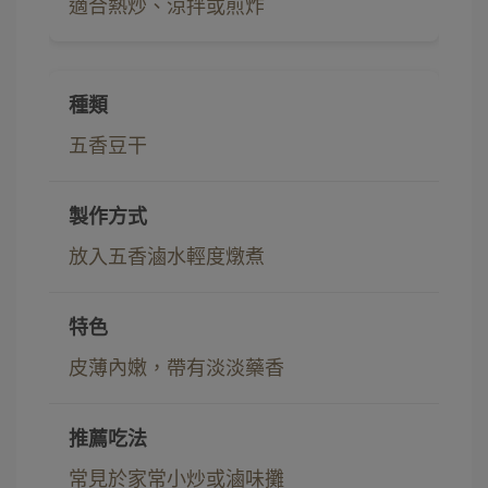
適合熱炒、涼拌或煎炸
五香豆干
放入五香滷水輕度燉煮
皮薄內嫩，帶有淡淡藥香
常見於家常小炒或滷味攤