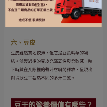
浸透得更均勻，每一顆都紮實入味。這兩款
產品都非常適合長輩或小朋友，是全家大小
都能輕鬆享用的休閒點心。
六、豆皮
豆皮雖然質地較薄，但它是豆漿精華的凝
結。滷製過後的豆皮充滿韌性與柔軟感，咬
下時藏在孔隙裡的醬汁會瞬間釋放，呈現出
與塊狀豆干截然不同的多汁口感。
豆干的營養價值有哪些？