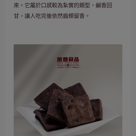
來。它屬於口感較為紮實的類型，鹹香回
甘，讓人吃完後依然齒頰留香。