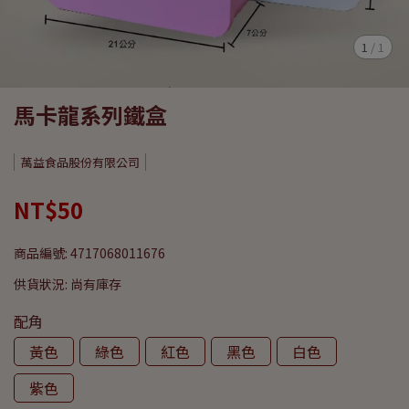
1
/
1
馬卡龍系列鐵盒
萬益食品股份有限公司
NT$50
商品編號:
4717068011676
供貨狀況:
尚有庫存
配角
黃色
綠色
紅色
黑色
白色
紫色