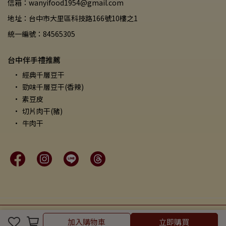
信箱：wanyifood1954@gmail.com
地址：台中市大里區科技路166號10樓之1
統一編號：84565305
台中伴手禮推薦
經典千層豆干
勁味千層豆干(香辣)
素豆皮
切片肉干(豬)
牛肉干
Copyright ©
萬益食品
All Rights Reserved.
Designed by
CYBERBIZ
.
加入購物車
立即購買