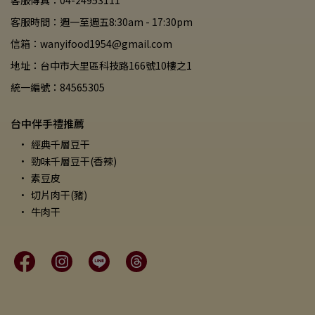
客服傳真：04-24953111
客服時間：週一至週五8:30am - 17:30pm
信箱：wanyifood1954@gmail.com
地址：台中市大里區科技路166號10樓之1
統一編號：84565305
台中伴手禮推薦
經典千層豆干
勁味千層豆干(香辣)
素豆皮
切片肉干(豬)
牛肉干