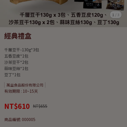
1
/
3
經典禮盒
千層豆干-130g*3包
五香豆皮*1包
沙茶豆干*2包
蒜味豆絲*1包
豆丁*1包
萬益食品股份有限公司
有效期限 : 10~15天
NT$610
NT$655
商品編號:
000005