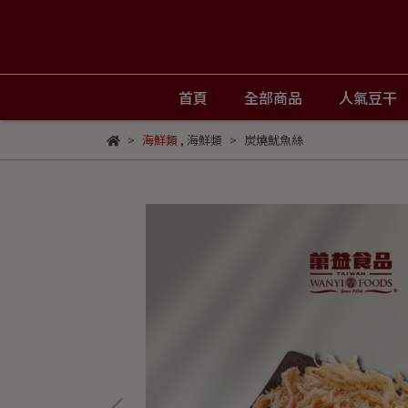
首頁
全部商品
人氣豆干
海鮮類
,
海鮮類
炭燒魷魚絲