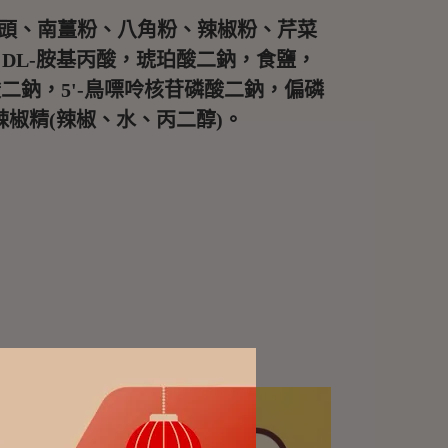
、蒜頭、南薑粉、八角粉、辣椒粉、芹菜
DL-胺基丙酸，琥珀酸二鈉，食鹽，
二鈉，5'-鳥嘌呤核苷磷酸二鈉，偏磷
辣椒精(辣椒、水、丙二醇)。