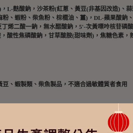
)，L-麩酸鈉，沙茶粉(紅蔥、黃豆(非基因改造)
粉、蝦粉、柴魚粉、棕櫚油、薑)，DL-蘋果酸鈉、
丁烯二酸一鈉，無水醋酸鈉，5'-次黃嘌呤核苷磷酸
酸，酸性焦磷酸鈉，甘草酸胺(甜味劑)，焦糖色素，
黃豆、蝦製類、柴魚製品，不適合過敏體質者食用