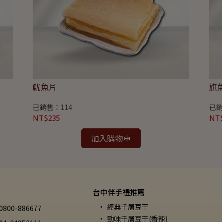
魷魚片
旗
已銷售：114
已銷
NT$235
NT
加入購物車
台中伴手禮推薦
經典千層豆干
00-886677
勁味千層豆干(香辣)