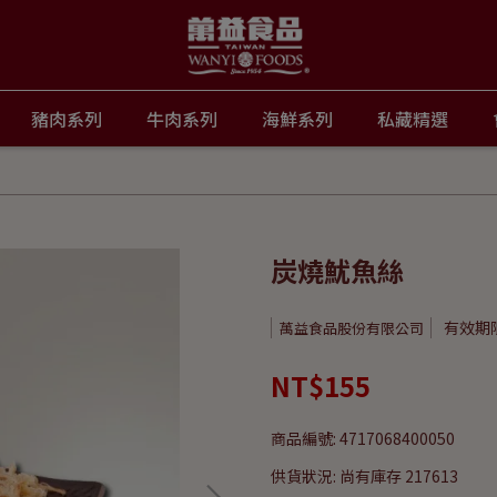
豬肉系列
牛肉系列
海鮮系列
私藏精選
炭燒魷魚絲
有效期限 
萬益食品股份有限公司
NT$155
商品編號:
4717068400050
供貨狀況:
尚有庫存 217613