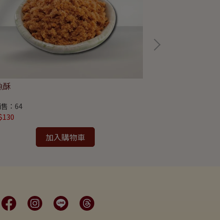
魚酥
旗魚脯
售：64
已銷售：22
$130
NT$140
加入購物車