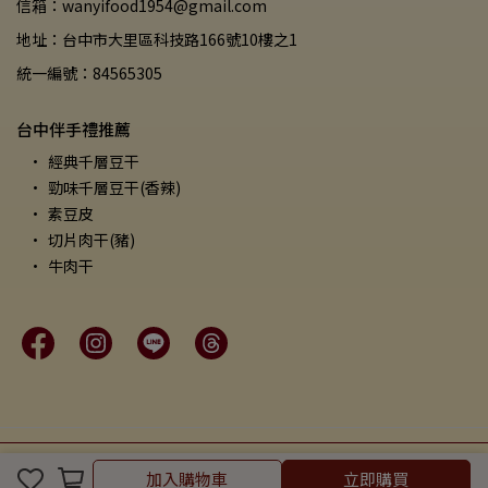
信箱：wanyifood1954@gmail.com
地址：台中市大里區科技路166號10樓之1
統一編號：84565305
台中伴手禮推薦
經典千層豆干
勁味千層豆干(香辣)
素豆皮
切片肉干(豬)
牛肉干
Copyright ©
萬益食品
All Rights Reserved.
Designed by
CYBERBIZ
.
加入購物車
立即購買